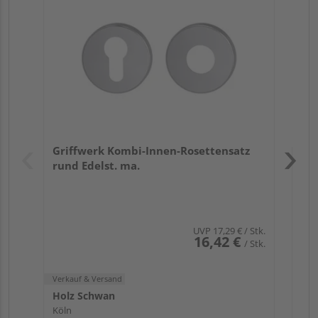
TI
Zy
Ede
Verk
Hol
Griffwerk Kombi-Innen-Rosettensatz
Köl
rund Edelst. ma.
UVP
17,29 €
/ Stk.
16,42 €
/ Stk.
Verkauf & Versand
Holz Schwan
Köln