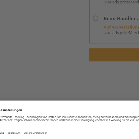
vue.ads.priceMerch
Beim Händler 
Auf Vorbestellun
vue.ads.priceMerch