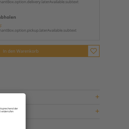
antBox.option.delivery.laterAvailable.subtext
abholen
g:
antBox.option.pickup.laterAvailable.subtext
In den Warenkorb