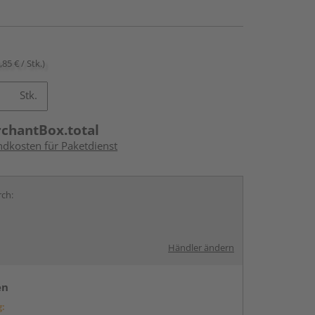
,85 € / Stk.)
Stk.
rchantBox.total
ndkosten für Paketdienst
rch:
Händler ändern
en
g: