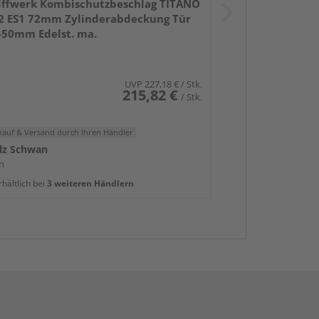
iffwerk Kombischutzbeschlag TITANO
2 ES1 72mm Zylinderabdeckung Tür
-50mm Edelst. ma.
UVP
227,18 €
/ Stk.
215,82 €
/ Stk.
kauf & Versand
durch Ihren Händler
lz Schwan
n
rhältlich bei
3 weiteren Händlern