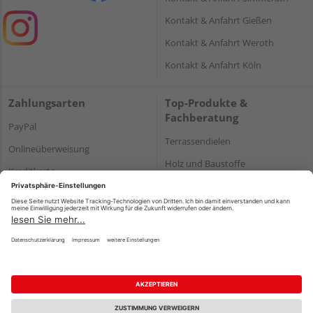
Kontakt & Anfahrt Gießen
Kontakt & Anfahrt Weroth
Kontakt & Anfahrt Köln
Zahlungsarten
Top-Produkte &
Fachberatung
PayPal
Terrassendielen
Onlineüberweisung
Holz und Baustoffe
Kreditkarte
Parkett
Rechnung*
*Bonität vorausgesetzt
Impressum
Datenschutz
AGB
Barrierefreiheitserklärung
Vertrag widerrufen