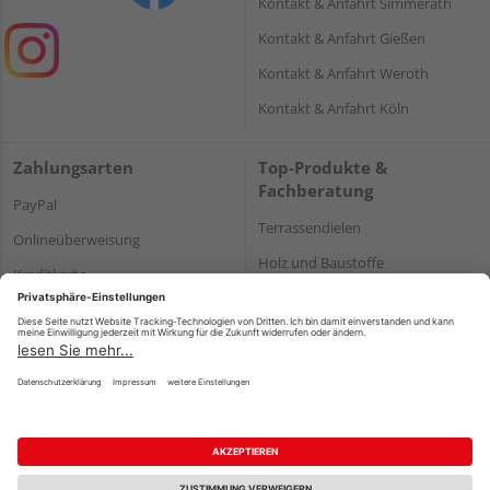
Kontakt & Anfahrt Simmerath
Kontakt & Anfahrt Gießen
Kontakt & Anfahrt Weroth
Kontakt & Anfahrt Köln
Zahlungsarten
Top-Produkte &
Fachberatung
PayPal
Terrassendielen
Onlineüberweisung
Holz und Baustoffe
Kreditkarte
Parkett
Rechnung*
*Bonität vorausgesetzt
Impressum
Datenschutz
AGB
Barrierefreiheitserklärung
Vertrag widerrufen