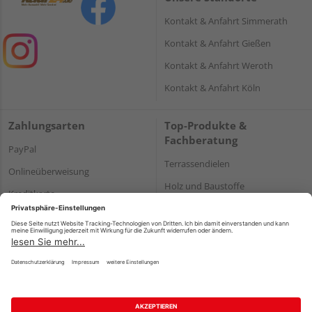
Kontakt & Anfahrt Simmerath
Kontakt & Anfahrt Gießen
Kontakt & Anfahrt Weroth
Kontakt & Anfahrt Köln
Zahlungsarten
Top-Produkte &
Fachberatung
PayPal
Terrassendielen
Onlineüberweisung
Holz und Baustoffe
Kreditkarte
Parkett
Rechnung*
*Bonität vorausgesetzt
Impressum
Datenschutz
AGB
Barrierefreiheitserklärung