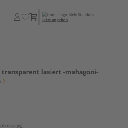
Mein Standort:
Jetzt angeben
 transparent lasiert -mahagoni-
n
0 € / Paket(e))