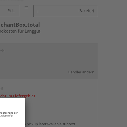
Stk.
Paket(e)
rchantBox.total
andkosten für Langgut
rch:
Händler ändern
en
icht im Liefergebiet
abholen
g:
antBox.option.pickup.laterAvailable.subtext