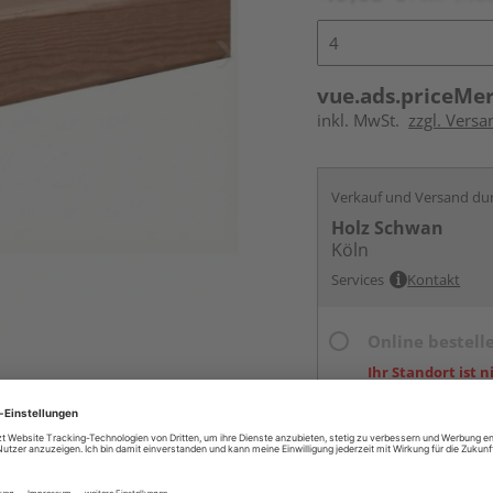
vue.ads.priceMe
inkl. MwSt.
zzgl. Vers
Verkauf und Versand du
Holz Schwan
Köln
Services
Kontakt
Online bestell
Ihr Standort ist n
Beim Händler 
Auf Vorbestellun
vue.ads.priceMerch