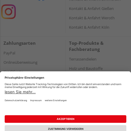
Kontakt & Anfahrt Gießen
Kontakt & Anfahrt Weroth
Kontakt & Anfahrt Köln
Zahlungsarten
Top-Produkte &
Fachberatung
PayPal
Terrassendielen
Onlineüberweisung
Holz und Baustoffe
Kreditkarte
Parkett
Rechnung*
*Bonität vorausgesetzt
Impressum
Datenschutz
AGB
Barrierefreiheitserklärung
Vertrag widerrufen