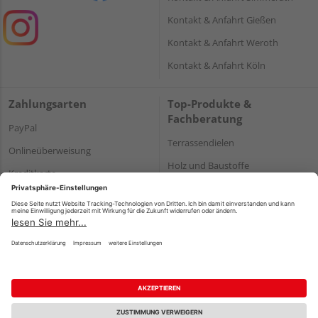
Kontakt & Anfahrt Gießen
Kontakt & Anfahrt Weroth
Kontakt & Anfahrt Köln
Zahlungsarten
Top-Produkte &
Fachberatung
PayPal
Terrassendielen
Onlineüberweisung
Holz und Baustoffe
Kreditkarte
Parkett
Rechnung*
*Bonität vorausgesetzt
Impressum
Datenschutz
AGB
Barrierefreiheitserklärung
Vertrag widerrufen