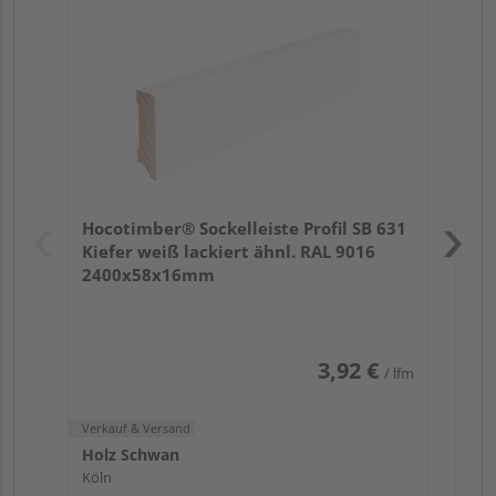
Kie
24
Verk
Hol
Hocotimber® Sockelleiste Profil SB 631
Köl
Kiefer weiß lackiert ähnl. RAL 9016
2400x58x16mm
3,92 €
/ lfm
Verkauf & Versand
Holz Schwan
Köln