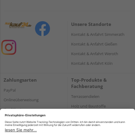
Unsere Standorte
Kontakt & Anfahrt Simmerath
Kontakt & Anfahrt Gießen
Kontakt & Anfahrt Weroth
Kontakt & Anfahrt Köln
Zahlungsarten
Top-Produkte &
Fachberatung
PayPal
Terrassendielen
Onlineüberweisung
Holz und Baustoffe
Kreditkarte
Parkett
Rechnung*
*Bonität vorausgesetzt