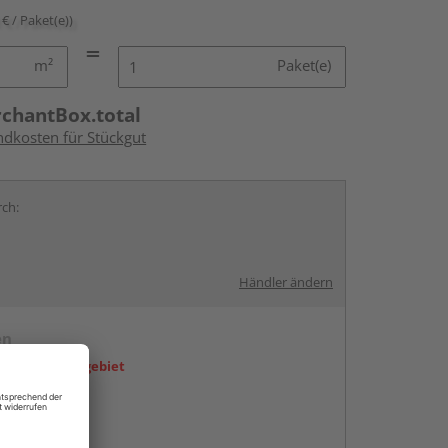
 € / Paket(e))
m²
Paket(e)
rchantBox.total
ndkosten für Stückgut
rch:
Händler ändern
en
icht im Liefergebiet
abholen
g: