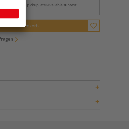
antBox.option.pickup.laterAvailable.subtext
In den Warenkorb
fragen