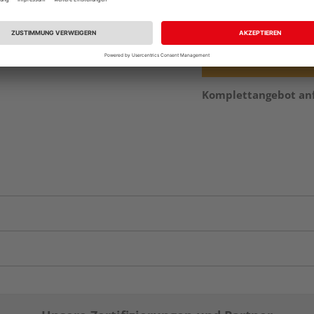
vue.ads.priceMerch
Komplettangebot an