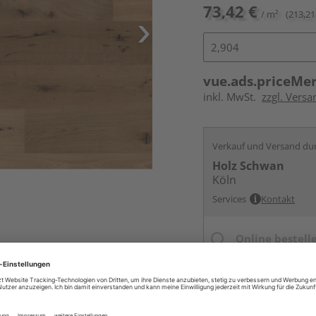
73,42 €
/ m²
(213,21
vue.ads.priceMe
inkl. MwSt.
zzgl. Versa
Verkauf und Versand du
Holz Schwan
Köln
Services
Kontakt
Online bestell
Ihr Standort ist n
Beim Händler 
Auf Vorbestellun