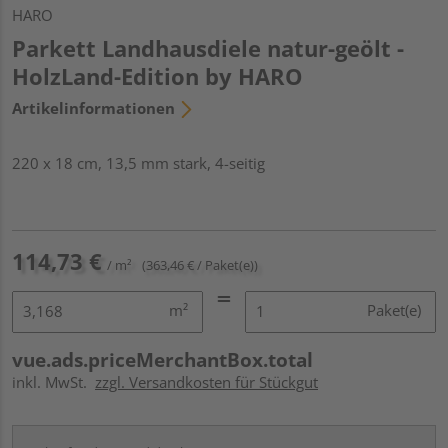
HARO
Parkett Landhausdiele natur-geölt -
HolzLand-Edition by HARO
Artikelinformationen
220 x 18 cm, 13,5 mm stark, 4-seitig
114,73 €
/ m²
(363,46 € / Paket(e))
m²
Paket(e)
vue.ads.priceMerchantBox.total
inkl. MwSt.
zzgl. Versandkosten für Stückgut