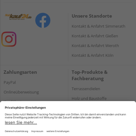
Unsere Standorte
Kontakt & Anfahrt Simmerath
Kontakt & Anfahrt Gießen
Kontakt & Anfahrt Weroth
Kontakt & Anfahrt Köln
Zahlungsarten
Top-Produkte &
Fachberatung
PayPal
Terrassendielen
Onlineüberweisung
Holz und Baustoffe
Kreditkarte
Parkett
Rechnung*
*Bonität vorausgesetzt