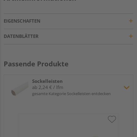
EIGENSCHAFTEN
DATENBLÄTTER
Passende Produkte
Sockelleisten
ab 2,24 € / lfm
gesamte Kategorie Sockelleisten entdecken
Hoc
Kie
24