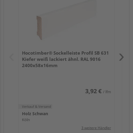
Verk
Hol
Hocotimber® Sockelleiste Profil SB 631
Köl
Kiefer weiß lackiert ähnl. RAL 9016
2400x58x16mm
3,92 €
/ lfm
Verkauf & Versand
Holz Schwan
Köln
3 weitere Händler