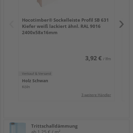
Verk
Hol
Hocotimber® Sockelleiste Profil SB 631
Köl
Kiefer weiß lackiert ähnl. RAL 9016
2400x58x16mm
3,92 €
/ lfm
Verkauf & Versand
Holz Schwan
Köln
3 weitere Händler
Trittschalldämmung
ab 1,25 € / m²