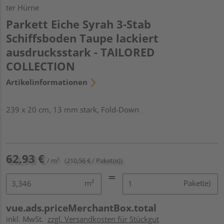
ter Hürne
Parkett Eiche Syrah 3-Stab
Schiffsboden Taupe lackiert
ausdrucksstark - TAILORED
COLLECTION
Artikelinformationen
239 x 20 cm, 13 mm stark, Fold-Down
62,93 €
/ m²
(210,56 € / Paket(e))
m²
Paket(e)
vue.ads.priceMerchantBox.total
inkl. MwSt.
zzgl. Versandkosten für Stückgut