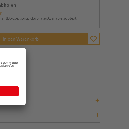
abholen
g:
antBox.option.pickup.laterAvailable.subtext
In den Warenkorb
fragen