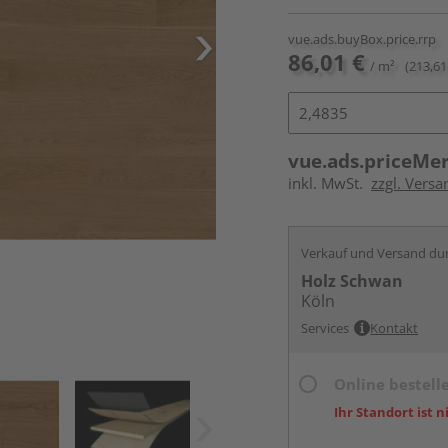
vue.ads.buyBox.price.rrp
86,01 €
/ m²
(213,61
vue.ads.priceMe
inkl. MwSt.
zzgl. Versa
Verkauf und Versand du
Holz Schwan
Köln
Services
Kontakt
Online bestell
Ihr Standort ist n