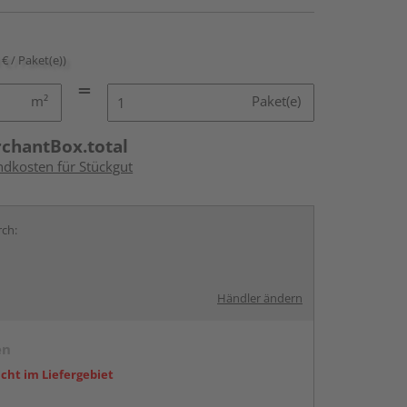
 € / Paket(e))
m²
Paket(e)
rchantBox.total
ndkosten für Stückgut
rch:
Händler ändern
en
icht im Liefergebiet