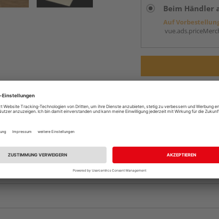
Beim Händler 
Auf Vorbestellun
vue.ads.priceMerch
Komplettangebot an