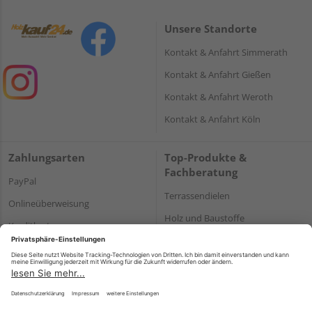
Unsere Standorte
Kontakt & Anfahrt Simmerath
Kontakt & Anfahrt Gießen
Kontakt & Anfahrt Weroth
Kontakt & Anfahrt Köln
Zahlungsarten
Top-Produkte &
Fachberatung
PayPal
Terrassendielen
Onlineüberweisung
Holz und Baustoffe
Kreditkarte
Parkett
Rechnung*
*Bonität vorausgesetzt