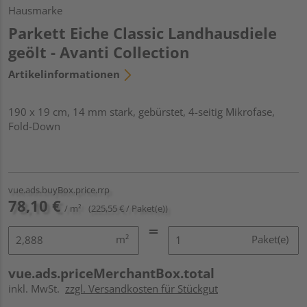
Hausmarke
Parkett Eiche Classic Landhausdiele
geölt - Avanti Collection
Artikelinformationen
190 x 19 cm, 14 mm stark, gebürstet, 4-seitig Mikrofase,
Fold-Down
vue.ads.buyBox.price.rrp
78,10 €
/ m²
(225,55 € / Paket(e))
m²
Paket(e)
vue.ads.priceMerchantBox.total
inkl. MwSt.
zzgl. Versandkosten für Stückgut