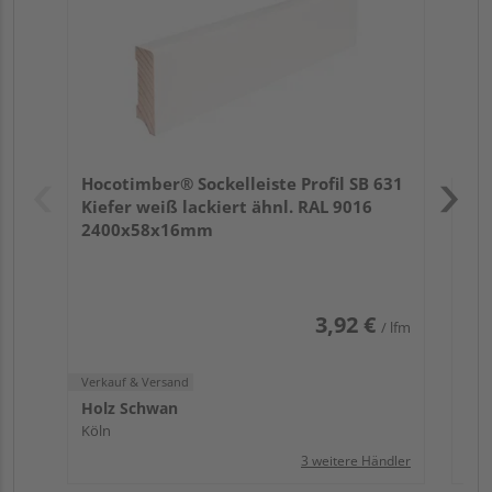
Verk
Hol
Hocotimber® Sockelleiste Profil SB 631
Köl
Kiefer weiß lackiert ähnl. RAL 9016
2400x58x16mm
3,92 €
/ lfm
Verkauf & Versand
Holz Schwan
Köln
3 weitere Händler