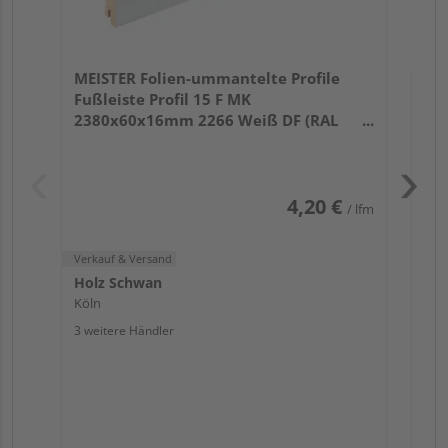
Verk
Hol
MEISTER Folien-ummantelte Profile
Köl
Fußleiste Profil 15 F MK
3 we
2380x60x16mm 2266 Weiß DF (RAL
9016)
4,20 €
/ lfm
Verkauf & Versand
Holz Schwan
Köln
3 weitere Händler