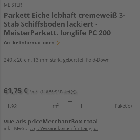
MEISTER
Parkett Eiche lebhaft cremeweiß 3-
Stab Schiffsboden lackiert -
MeisterParkett. longlife PC 200
Artikelinformationen
240 x 20 cm, 13 mm stark, gebürstet, Fold-Down
61,75 €
/ m²
(118,56 € / Paket(e))
m²
Paket(e)
vue.ads.priceMerchantBox.total
inkl. MwSt.
zzgl. Versandkosten für Langgut