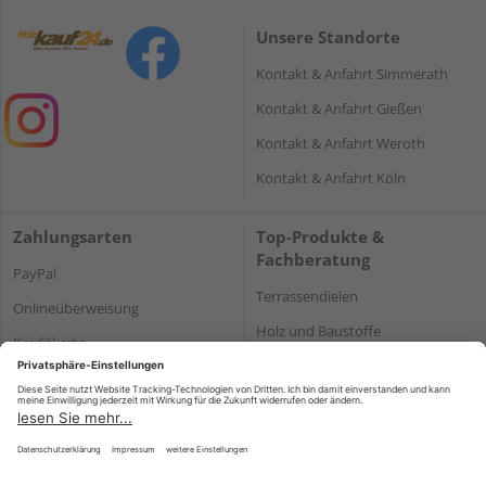
Unsere Standorte
Kontakt & Anfahrt Simmerath
Kontakt & Anfahrt Gießen
Kontakt & Anfahrt Weroth
Kontakt & Anfahrt Köln
Zahlungsarten
Top-Produkte &
Fachberatung
PayPal
Terrassendielen
Onlineüberweisung
Holz und Baustoffe
Kreditkarte
Parkett
Rechnung*
*Bonität vorausgesetzt