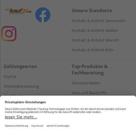
Unsere Standorte
Kontakt & Anfahrt Simmerath
Kontakt & Anfahrt Gießen
Kontakt & Anfahrt Weroth
Kontakt & Anfahrt Köln
Zahlungsarten
Top-Produkte &
Fachberatung
PayPal
Terrassendielen
Onlineüberweisung
Holz und Baustoffe
Kreditkarte
Parkett
Rechnung*
*Bonität vorausgesetzt