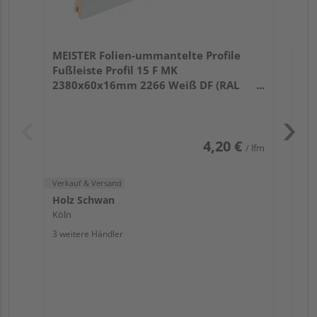
Verk
Hol
MEISTER Folien-ummantelte Profile
Köl
Fußleiste Profil 15 F MK
3 we
2380x60x16mm 2266 Weiß DF (RAL
9016)
4,20 €
/ lfm
Verkauf & Versand
Holz Schwan
Köln
3 weitere Händler