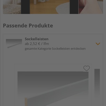
Passende Produkte
Sockelleisten
ab 2,52 € / lfm
gesamte Kategorie Sockelleisten entdecken
ME
Fu
32