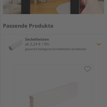
Passende Produkte
Sockelleisten
ab 2,24 € / lfm
gesamte Kategorie Sockelleisten entdecken
Hoc
Kie
24