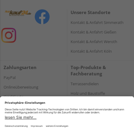
Unsere Standorte
Kontakt & Anfahrt Simmerath
Kontakt & Anfahrt Gießen
Kontakt & Anfahrt Weroth
Kontakt & Anfahrt Köln
Zahlungsarten
Top-Produkte &
Fachberatung
PayPal
Terrassendielen
Onlineüberweisung
Holz und Baustoffe
Kreditkarte
Parkett
Rechnung*
*Bonität vorausgesetzt