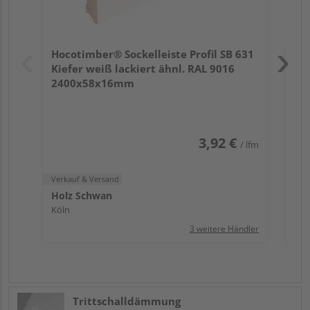
Verk
Hol
Hocotimber® Sockelleiste Profil SB 631
Köl
Kiefer weiß lackiert ähnl. RAL 9016
2400x58x16mm
3,92 €
/ lfm
Verkauf & Versand
Holz Schwan
Köln
3 weitere Händler
Trittschalldämmung