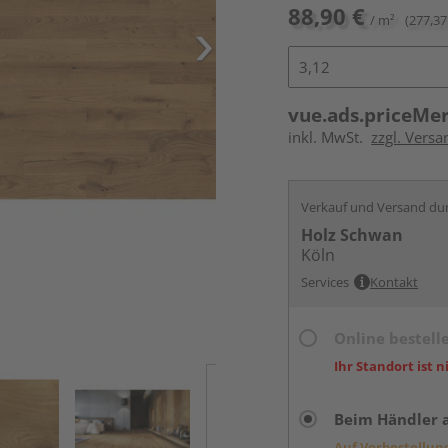
88,90 €
/ m²
(277,37
vue.ads.priceMe
inkl. MwSt.
zzgl. Versa
Verkauf und Versand du
Holz Schwan
Köln
Services
Kontakt
Online bestell
Ihr Standort ist n
Beim Händler 
Auf Vorbestellun