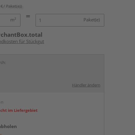
 € / Paket(e))
m²
Paket(e)
rchantBox.total
ndkosten für Stückgut
rch:
Händler ändern
en
icht im Liefergebiet
abholen
g: