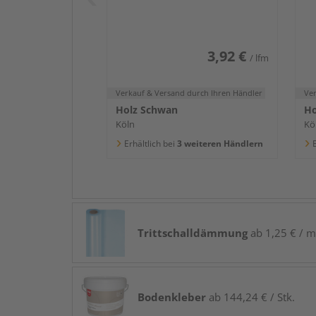
2400x58x16mm
2
3,92 €
/ lfm
Verkauf & Versand
durch Ihren Händler
Ve
Holz Schwan
Ho
Köln
Kö
Erhältlich bei
3 weiteren Händlern
E
Trittschalldämmung
ab 1,25 € / m
Bodenkleber
ab 144,24 € / Stk.