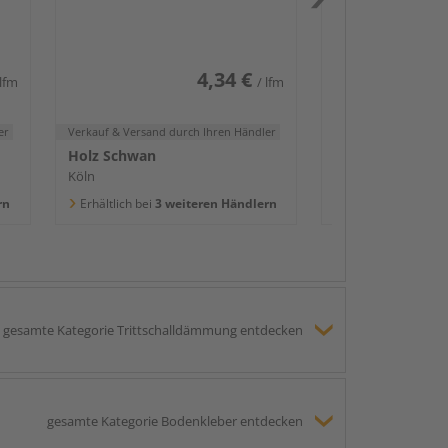
2400x58x16mm
Köln
Erhältlich bei
3 we
4,34 €
 lfm
/ lfm
er
Verkauf & Versand
durch Ihren Händler
Holz Schwan
Köln
rn
Erhältlich bei
3 weiteren Händlern
gesamte Kategorie Trittschalldämmung entdecken
gesamte Kategorie Bodenkleber entdecken