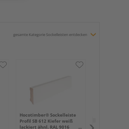
gesamte Kategorie Sockelleisten entdecken
HARO Stecksock
16x58mm 2,2m
lackiert Holzst
Hocotimber® Sockelleiste
Verkauf & Versand
du
Profil SB 612 Kiefer weiß
lackiert ähnl. RAL 9016
Holz Schwan