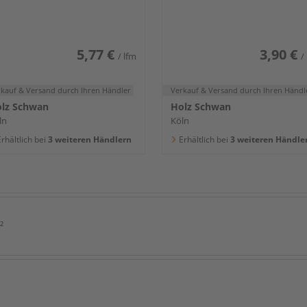
400x80x16mm
5,77 €
3,90 €
/ lfm
/
rkauf & Versand
durch Ihren Händler
Verkauf & Versand
durch Ihren Händl
lz Schwan
Holz Schwan
ln
Köln
rhältlich bei
3 weiteren Händlern
Erhältlich bei
3 weiteren Händle
²