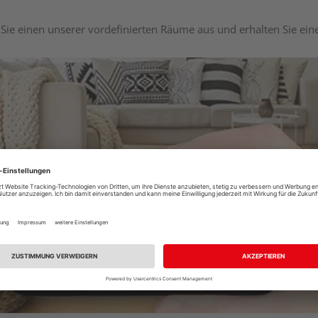
Sie einen unserer vordefinierten Räume aus und erhalten Sie ei
Raumplaner