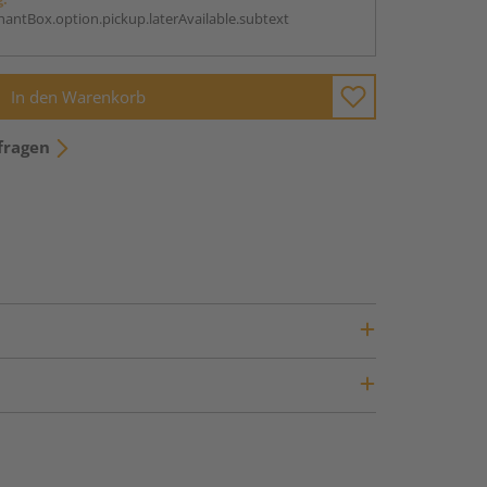
antBox.option.pickup.laterAvailable.subtext
In den Warenkorb
fragen