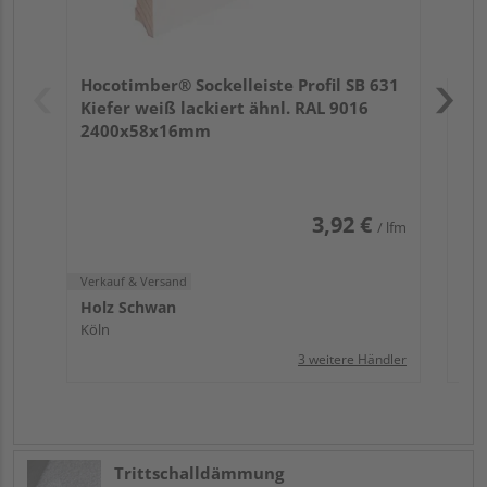
Verk
Hol
Hocotimber® Sockelleiste Profil SB 631
Köl
Kiefer weiß lackiert ähnl. RAL 9016
2400x58x16mm
3,92 €
/ lfm
Verkauf & Versand
Holz Schwan
Köln
3 weitere Händler
Trittschalldämmung