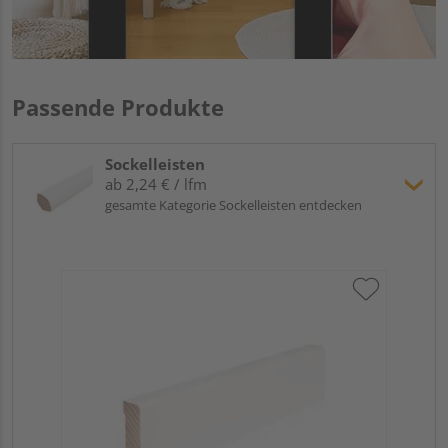
Passende Produkte
Sockelleisten
ab 2,24 € / lfm
gesamte Kategorie Sockelleisten entdecken
Hoc
Kie
24