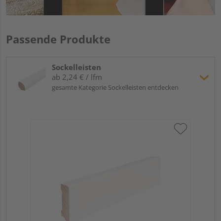
Passende Produkte
Sockelleisten
ab 2,24 € / lfm
gesamte Kategorie Sockelleisten entdecken
Hoc
Kie
24