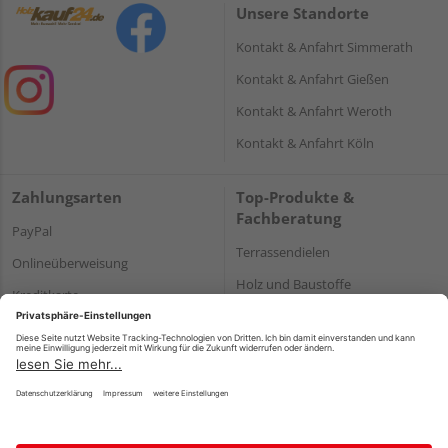
Unsere Standorte
Kontakt & Anfahrt Simmerath
Kontakt & Anfahrt Gießen
Kontakt & Anfahrt Weroth
Kontakt & Anfahrt Köln
Zahlungsarten
Top-Produkte &
Fachberatung
PayPal
Terrassendielen
Onlineüberweisung
Holz und Baustoffe
Kreditkarte
Parkett
Rechnung*
*Bonität vorausgesetzt
Impressum
Datenschutz
AGB
Barrierefreiheitserklärung