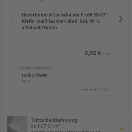
Verk
Hol
Hocotimber® Sockelleiste Profil SB 631
Köl
Kiefer weiß lackiert ähnl. RAL 9016
2400x58x16mm
3,92 €
/ lfm
Verkauf & Versand
Holz Schwan
Köln
3 weitere Händler
Trittschalldämmung
ab 1,07 € / m²
gesamte Kategorie Trittschalldämmung