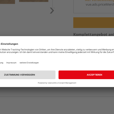
vue.ads.priceMerch
Komplettangebot an