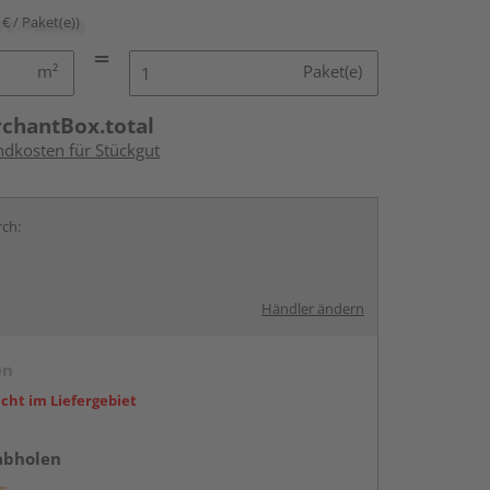
 € / Paket(e))
m²
Paket(e)
rchantBox.total
ndkosten für Stückgut
rch:
Händler ändern
en
icht im Liefergebiet
abholen
g: