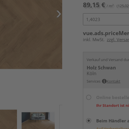
89,15 €
/ m²
(125,02
vue.ads.priceMe
inkl. MwSt.
zzgl. Versa
Verkauf und Versand du
Holz Schwan
Köln
Services
Kontakt
Online bestell
Ihr Standort ist n
Beim Händler 
Auf Vorbestellun