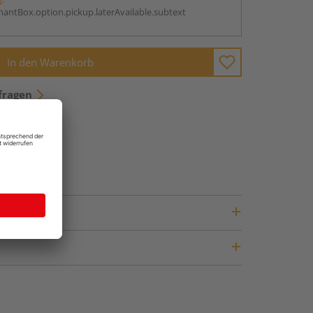
antBox.option.pickup.laterAvailable.subtext
In den Warenkorb
fragen