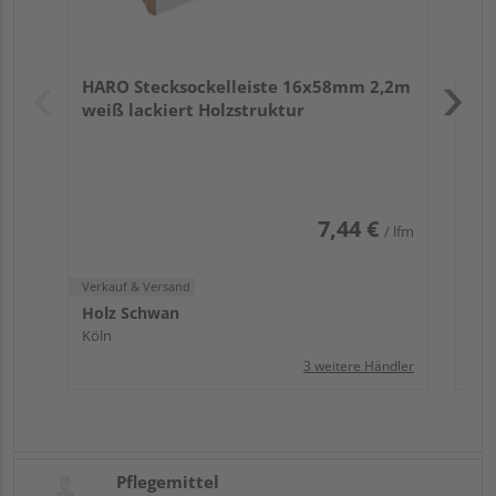
Verk
Hol
HARO Stecksockelleiste 16x58mm 2,2m
Köl
weiß lackiert Holzstruktur
7,44 €
/ lfm
Verkauf & Versand
Holz Schwan
Köln
3 weitere Händler
Pflegemittel