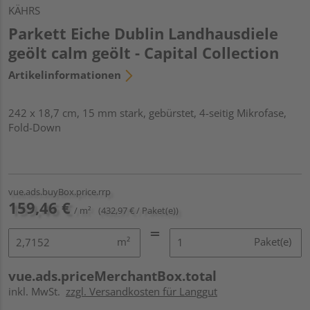
KÄHRS
Parkett Eiche Dublin Landhausdiele
geölt calm geölt - Capital Collection
Artikelinformationen
242 x 18,7 cm, 15 mm stark, gebürstet, 4-seitig Mikrofase,
Fold-Down
vue.ads.buyBox.price.rrp
159,46 €
/ m²
(432,97 € / Paket(e))
m²
Paket(e)
vue.ads.priceMerchantBox.total
inkl. MwSt.
zzgl. Versandkosten für Langgut