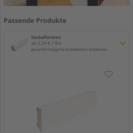
Passende Produkte
Sockelleisten
ab 2,24 € / lfm
gesamte Kategorie Sockelleisten entdecken
Hoc
Kie
24
Verk