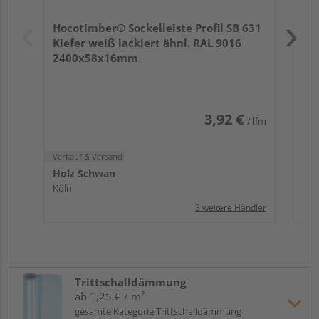
Hol
Hocotimber® Sockelleiste Profil SB 631
Köl
Kiefer weiß lackiert ähnl. RAL 9016
2400x58x16mm
3,92 €
/ lfm
Verkauf & Versand
Holz Schwan
Köln
3 weitere Händler
Trittschalldämmung
ab 1,25 € / m²
gesamte Kategorie Trittschalldämmung