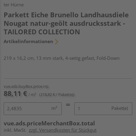
ter Hürne
Parkett Eiche Brunello Landhausdiele
Nougat natur-geölt ausdrucksstark -
TAILORED COLLECTION
Artikelinformationen
219 x 16,2 cm, 13 mm stark, 4-seitig gefast, Fold-Down
vue.ads.buyBox.price.rrp
88,11 €
/ m²
(218,82 € / Paket(e))
m²
Paket(e)
vue.ads.priceMerchantBox.total
inkl. MwSt.
zzgl. Versandkosten für Stückgut