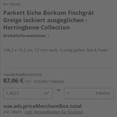
ter Hürne
Parkett Eiche Borkum Fischgrät
Greige lackiert ausgeglichen -
Herringbone Collection
Artikelinformationen
108,2 x 16,2 cm, 12 mm stark, 4-seitig gefast, Nut & Feder
vue.ads.buyBox.price.rrp
87,06 €
/ m²
(122,08 € / Paket(e))
m²
Paket(e)
vue.ads.priceMerchantBox.total
inkl. MwSt.
zzgl. Versandkosten für Stückgut