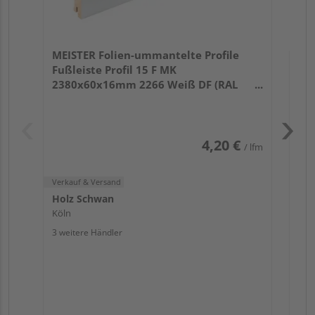
Verk
Hol
MEISTER Folien-ummantelte Profile
Köl
Fußleiste Profil 15 F MK
3 we
2380x60x16mm 2266 Weiß DF (RAL
9016)
4,20 €
/ lfm
Verkauf & Versand
Holz Schwan
Köln
3 weitere Händler