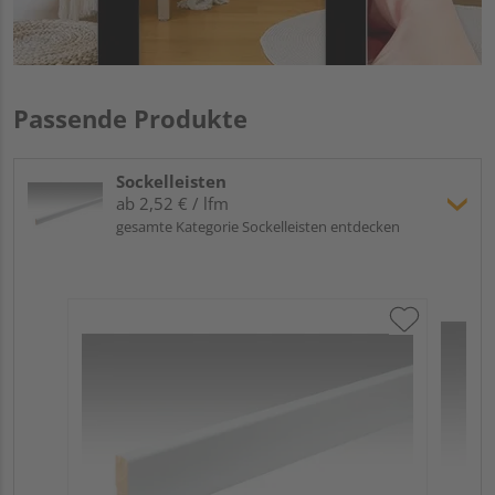
Passende Produkte
Sockelleisten
ab 2,52 € / lfm
gesamte Kategorie Sockelleisten entdecken
ME
Fu
32