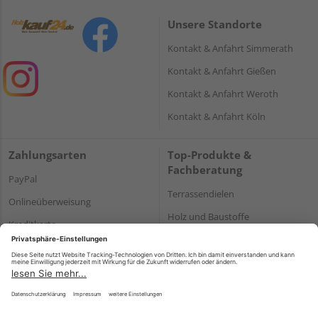
Unsere Standorte
Kontakt & Anfahrt Simmerath
Kontakt & Anfahrt Gießen
Kontakt & Anfahrt Weroth
Kontakt & Anfahrt Köln
Zahlungsarten
Top-Produkte &
Fachberatung
PayPal
Terrassendielen
Onlineüberweisung
Holz und Baustoffe
Kreditkarte
Parkett
Rechnung*
*Bonität vorausgesetzt