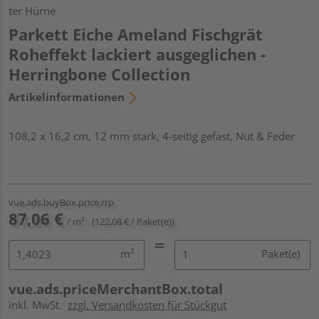
ter Hürne
Parkett Eiche Ameland Fischgrät
Roheffekt lackiert ausgeglichen -
Herringbone Collection
Artikelinformationen
108,2 x 16,2 cm, 12 mm stark, 4-seitig gefast, Nut & Feder
vue.ads.buyBox.price.rrp
87,06 €
/ m²
(122,08 € / Paket(e))
m²
Paket(e)
vue.ads.priceMerchantBox.total
inkl. MwSt.
zzgl. Versandkosten für Stückgut