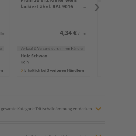
lackiert ähnl. RAL 9016
Holz Schwan
2400x58x16mm
Köln
Erhältlich bei
3 we
4,34 €
 lfm
/ lfm
er
Verkauf & Versand
durch Ihren Händler
Holz Schwan
Köln
rn
Erhältlich bei
3 weiteren Händlern
gesamte Kategorie Trittschalldämmung entdecken