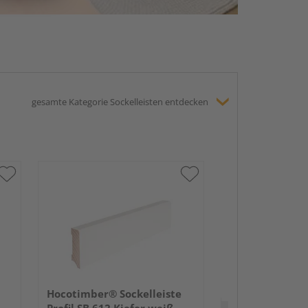
gesamte Kategorie Sockelleisten entdecken
HARO Stecksock
16x58mm 2,2m
lackiert Holzst
Hocotimber® Sockelleiste
Verkauf & Versand
du
Profil SB 612 Kiefer weiß