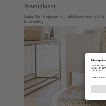
Raumplaner
Laden Sie Ihr eigenes Raumbild hoch oder wählen 
Bodenbelag.