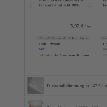
lackiert ähnl. RAL 9016
la
2400x58x16mm
2
3,92 €
/ lfm
Verkauf & Versand
durch Ihren Händler
Ve
Holz Schwan
Ho
Köln
Kö
Erhältlich bei
3 weiteren Händlern
E
Trittschalldämmung
ab 1,07 € / m