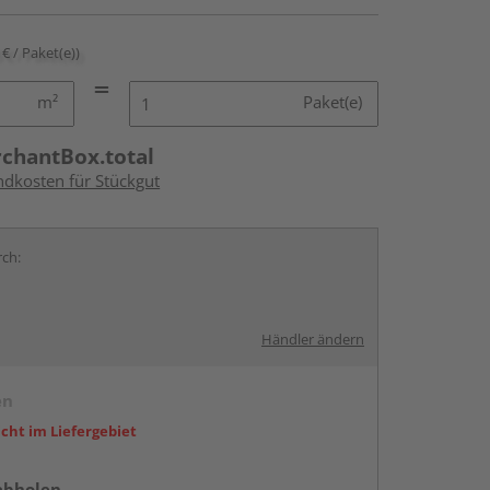
 € / Paket(e))
m²
Paket(e)
rchantBox.total
ndkosten für Stückgut
rch:
Händler ändern
en
icht im Liefergebiet
abholen