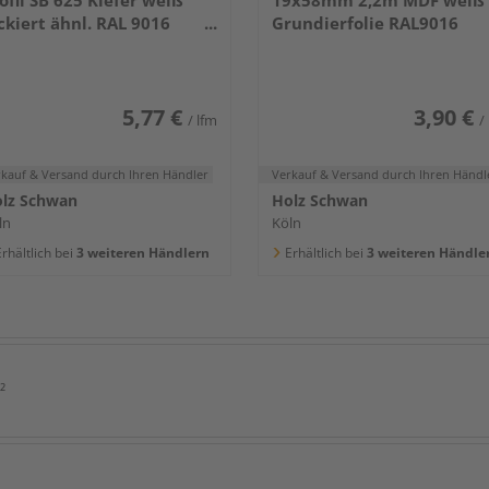
ckiert ähnl. RAL 9016
Grundierfolie RAL9016
400x80x16mm
5,77 €
3,90 €
/ lfm
/
rkauf & Versand
durch Ihren Händler
Verkauf & Versand
durch Ihren Händl
lz Schwan
Holz Schwan
ln
Köln
rhältlich bei
3 weiteren Händlern
Erhältlich bei
3 weiteren Händle
²