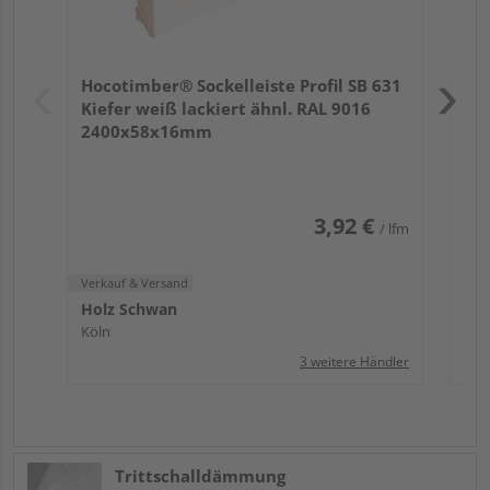
Verk
Hol
Hocotimber® Sockelleiste Profil SB 631
Köl
Kiefer weiß lackiert ähnl. RAL 9016
2400x58x16mm
3,92 €
/ lfm
Verkauf & Versand
Holz Schwan
Köln
3 weitere Händler
Trittschalldämmung