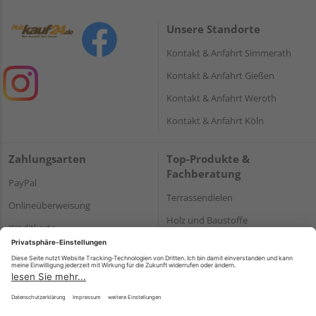
Unsere Standorte
Kontakt & Anfahrt Simmerath
Kontakt & Anfahrt Gießen
Kontakt & Anfahrt Weroth
Kontakt & Anfahrt Köln
Zahlungsarten
Top-Produkte &
Fachberatung
PayPal
Terrassendielen
Onlineüberweisung
Holz und Baustoffe
Kreditkarte
Parkett
Rechnung*
*Bonität vorausgesetzt