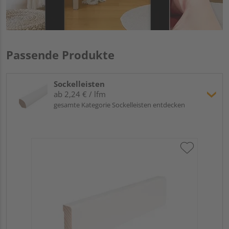
Passende Produkte
Sockelleisten
ab 2,24 € / lfm
gesamte Kategorie Sockelleisten entdecken
Hoc
Kie
24