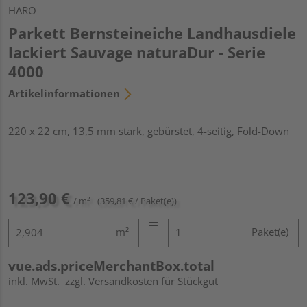
HARO
Parkett Bernsteineiche Landhausdiele
lackiert Sauvage naturaDur - Serie
4000
Artikelinformationen
220 x 22 cm, 13,5 mm stark, gebürstet, 4-seitig, Fold-Down
123,90 €
/ m²
(359,81 € / Paket(e))
m²
Paket(e)
vue.ads.priceMerchantBox.total
inkl. MwSt.
zzgl. Versandkosten für Stückgut