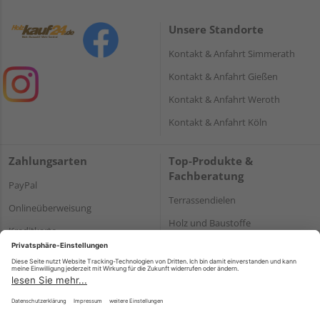
Unsere Standorte
Kontakt & Anfahrt Simmerath
Kontakt & Anfahrt Gießen
Kontakt & Anfahrt Weroth
Kontakt & Anfahrt Köln
Zahlungsarten
Top-Produkte &
Fachberatung
PayPal
Terrassendielen
Onlineüberweisung
Holz und Baustoffe
Kreditkarte
Parkett
Rechnung*
*Bonität vorausgesetzt