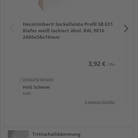
Verk
Hol
Hocotimber® Sockelleiste Profil SB 631
Köl
Kiefer weiß lackiert ähnl. RAL 9016
2400x58x16mm
3,92 €
/ lfm
Verkauf & Versand
Holz Schwan
Köln
3 weitere Händler
Trittschalldämmung