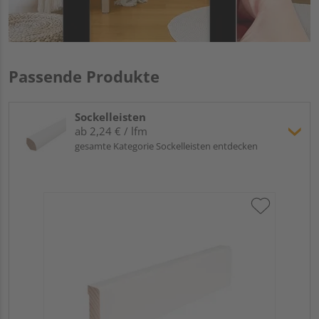
Passende Produkte
Sockelleisten
ab 2,24 € / lfm
gesamte Kategorie Sockelleisten entdecken
Hoc
Kie
24