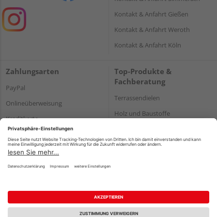
Kontakt & Anfahrt Gießen
Kontakt & Anfahrt Weroth
Kontakt & Anfahrt Köln
Zahlungsarten
Top-Produkte &
Fachberatung
PayPal
Terrassendielen
Onlineüberweisung
Holz und Baustoffe
Kreditkarte
Parkett
Rechnung*
*Bonität vorausgesetzt
Impressum
Datenschutz
AGB
Barrierefreiheitserklärung
Vertrag widerrufen