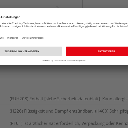
Beim Händler 
Auf Lager:
Abholu
(EUH208) Enthält [siehe Sicherheitsdatenblatt]. Kann allerg
(H226) Flüssigkeit und Dampf entzündbar.|(H400) Sehr gift
(P101) Ist ärztlicher Rat erforderlich, Verpackung oder Kennz