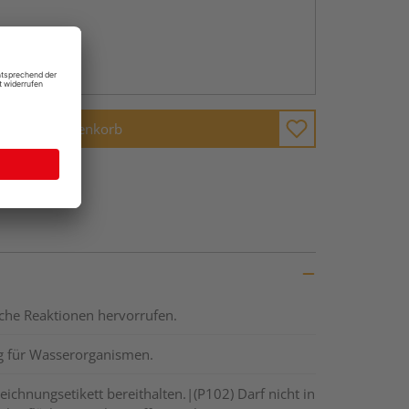
abholen
ng möglich
In den Warenkorb
ische Reaktionen hervorrufen.
ig für Wasserorganismen.
eichnungsetikett bereithalten.|(P102) Darf nicht in