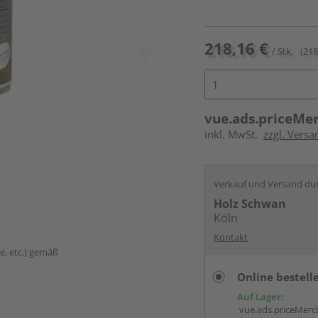
218,16 €
/ Stk.
(218
vue.ads.priceMe
inkl. MwSt.
zzgl. Versa
Verkauf und Versand du
Holz Schwan
Köln
Kontakt
e, etc.) gemäß
Online bestell
Auf Lager:
vue.ads.priceMerch