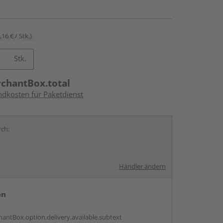
,16 € / Stk.)
Stk.
rchantBox.total
ndkosten für Paketdienst
rch:
Händler ändern
en
antBox.option.delivery.available.subtext