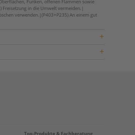
 Oberflächen, Funken, offenen Flammen sowie
) Freisetzung in die Umwelt vermeiden.|
 Löschen verwenden.|(P403+P235) An einem gut
Top-Produkte & Fachberatung