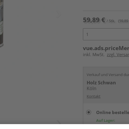
59,89 €
/ Stk.
(59,89 
vue.ads.priceMe
inkl. MwSt.
zzgl. Versa
Verkauf und Versand du
Holz Schwan
Köln
Kontakt
Online bestell
Auf Lager:
vue.ads.priceMerch