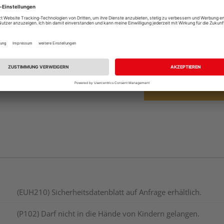
Beim Händler 
Auf Lager:
Abholu
Verfügbar in der Au
(EUH210) Sicherheitsdatenblatt auf Anfrage erhältlich.
(P102) Darf nicht in die Hände von Kindern gelangen.