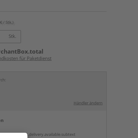
€ / Stk.)
Stk.
rchantBox.total
ndkosten für Paketdienst
rch:
Händler ändern
en
antBox.option.delivery.available.subtext