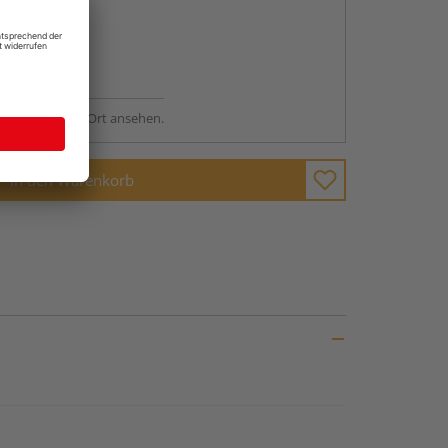
abholen
ng möglich
sstellung - vor Ort ansehen.
In den Warenkorb