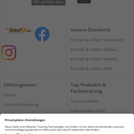
Unsere Standorte
Kontakt & Anfahrt Simmerath
Kontakt & Anfahrt Gießen
Kontakt & Anfahrt Weroth
Kontakt & Anfahrt Köln
Zahlungsarten
Top-Produkte &
Fachberatung
PayPal
Terrassendielen
Onlineüberweisung
Holz und Baustoffe
Kreditkarte
Parkett
Rechnung*
*Bonität vorausgesetzt