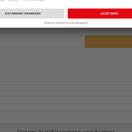
Beim Händler 
Auf Vorbestellun
vue.ads.priceMerch
Unsere Zertifizierungen und Partner