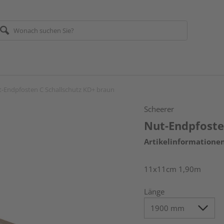
-Endpfosten C Schallschutz KD+ braun
Scheerer
Nut-Endpfoste
Artikelinformatione
11x11cm 1,90m
Länge