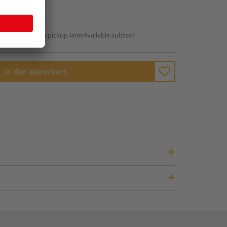
abholen
g:
antBox.option.pickup.laterAvailable.subtext
In den Warenkorb