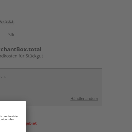
€ / Stk.)
Stk.
rchantBox.total
ndkosten für Stückgut
rch:
Händler ändern
en
icht im Liefergebiet