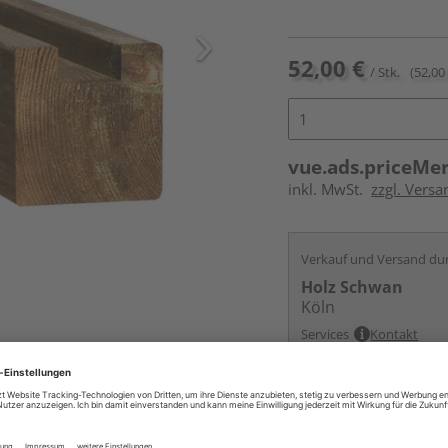
52,00 €
/ Stk.
(52,00 
vue.ads.priceMe
inkl. MwSt.
zzgl. Versa
Verkauf und Versand du
Holz Schwan
Köln
Services
Kontakt
Online bestell
Ihr Standort ist n