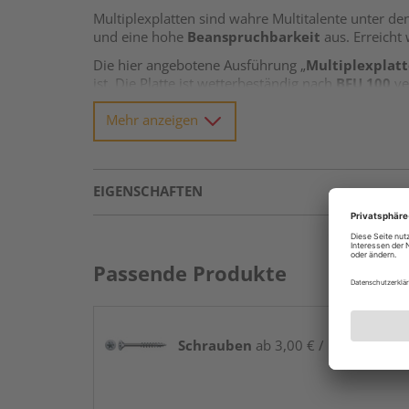
Multiplexplatten sind wahre Multitalente unter de
und eine hohe
Beanspruchbarkeit
aus. Erreicht
Die hier angebotene Ausführung „
Multiplexplatt
ist. Die Platte ist wetterbeständig nach
BFU 100
ve
ist eine gesonderte Imprägnierung erforderlich.
Mehr anzeigen
BB/BB
steht für die Furnierqualität in der Qualitä
gespachtelte Äste) erlaubt, aber auch kleinere Ris
Querfurniert
bedeutet, dass die Holz-Wuchsrichtu
EIGENSCHAFTEN
Passende Produkte
Schrauben
ab 3,00 € / Paket(e)