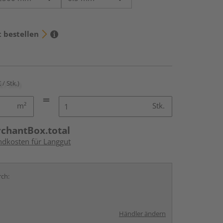
t bestellen
 / Stk.)
m²
Stk.
rchantBox.total
andkosten für Langgut
rch:
Händler ändern