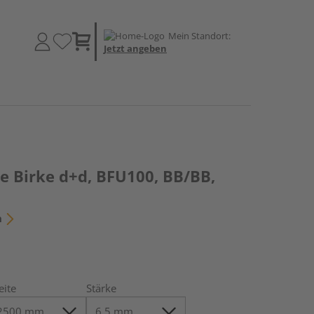
Mein Standort:
Jetzt angeben
e Birke d+d, BFU100, BB/BB,
n
eite
Stärke