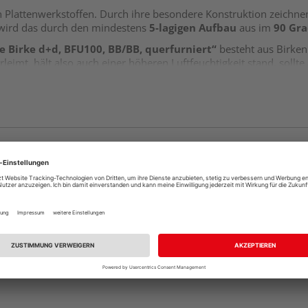
n Plattenwerkstoffen. Durch ihre besondere Konstruktion zeichne
 wird das durch den mindestens
5-lagigen Aufbau
aus im
90 Gr
e Birke d+d, BFU100, BB/BB, querfurniert“
besteht aus Birkenh
rleimt, hält also auch einer höheren Luftfeuchtigkeit stand, sollt
t BB/BB, also primär für die optische Beschaffenheit der Ober- un
se, Verfärbungen und Kittstellen. Es handelt sich bei BB/BB um ein
ng des Deckfurniers quer zur längeren Seite der Platte ausgericht