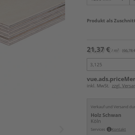
Produkt als Zuschnit
21,37 €
/ m²
(66,78 €
vue.ads.priceMe
inkl. MwSt.
zzgl. Vers
Verkauf und Versand du
Holz Schwan
Köln
Services
Kontakt