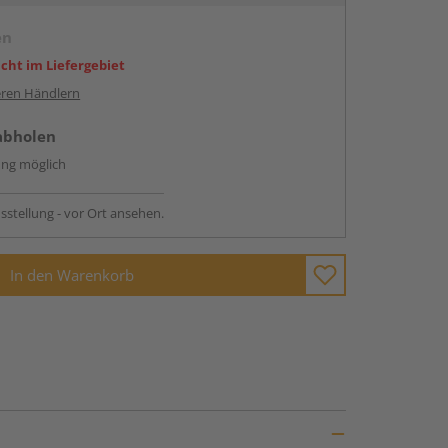
en
icht im Liefergebiet
ren Händlern
abholen
ng möglich
sstellung - vor Ort ansehen.
In den Warenkorb