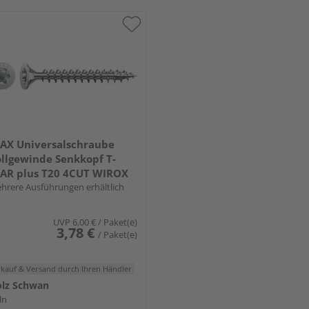
AX Universalschraube
llgewinde Senkkopf T-
AR plus T20 4CUT WIROX
hrere Ausführungen erhältlich
UVP
6,00 €
/ Paket(e)
3,78 €
/ Paket(e)
rkauf & Versand
durch Ihren Händler
lz Schwan
ln