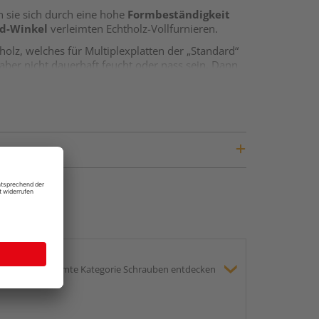
n sie sich durch eine hohe
Formbeständigkeit
ad-Winkel
verleimten Echtholz-Vollfurnieren.
olz, welches für Multiplexplatten der „Standard“
e aber nicht dauerhaft feucht oder nass sein. Dann
d Unterseite der Platte. Bei BB/BB sind Äste (auch
e sehr verbreitete Variante.
et ist.
gesamte Kategorie Schrauben entdecken