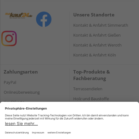
Unsere Standorte
Kontakt & Anfahrt Simmerath
Kontakt & Anfahrt Gießen
Kontakt & Anfahrt Weroth
Kontakt & Anfahrt Köln
Zahlungsarten
Top-Produkte &
Fachberatung
PayPal
Terrassendielen
Onlineüberweisung
Holz und Baustoffe
Kreditkarte
Parkett
Rechnung*
*Bonität vorausgesetzt