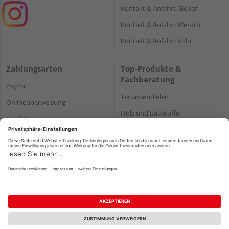
Kontakt & Anfahrt Gießen
Kontakt & Anfahrt Weroth
Kontakt & Anfahrt Köln
Zahlungsarten
Top-Produkte &
Fachberatung
PayPal
Terrassendielen
Onlineüberweisung
Holz und Baustoffe
Kreditkarte
Parkett
Rechnung*
*Bonität vorausgesetzt
Impressum
Datenschutz
AGB
Barrierefreiheitserklärung
Vertrag widerrufen