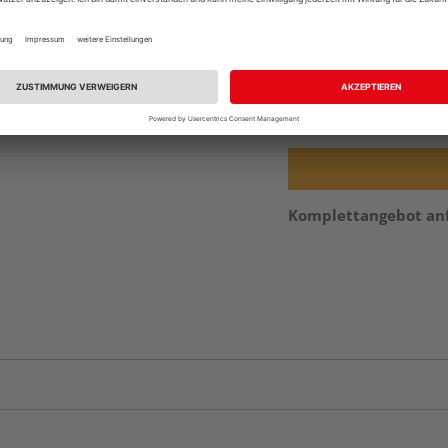
Beim Händler 
Auf Vorbestellun
vue.ads.priceMerch
Komplettangebot an