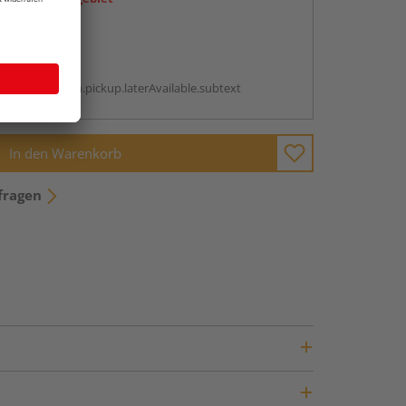
abholen
g:
antBox.option.pickup.laterAvailable.subtext
In den Warenkorb
fragen