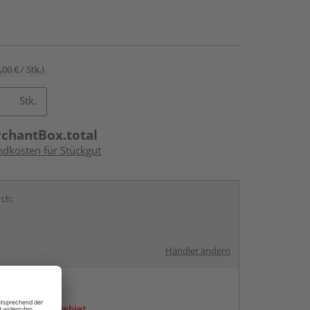
,00 € / Stk.)
Stk.
rchantBox.total
ndkosten für Stückgut
rch:
Händler ändern
en
icht im Liefergebiet