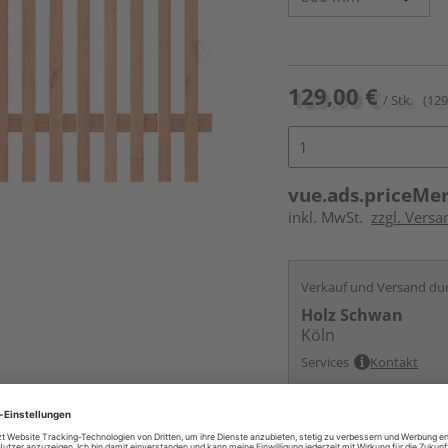
129,00 €
/ Stk.
(129
vue.ads.priceMe
inkl. MwSt.
zzgl. Versa
Verkauf und Versand du
Holz Schwan
Köln
Services
Kontakt
Online bestell
Ihr Standort ist n