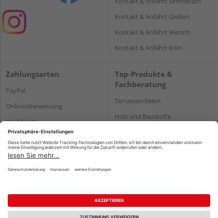
Kontakt & Anfahrt Simmerath
Kontakt & Anfahrt Gießen
Kontakt & Anfahrt Weroth
Kontakt & Anfahrt Köln
Zahlungsarten
Top-Produkte &
Fachberatung
PayPal
Terrassendielen
Onlineüberweisung
Holz und Baustoffe
Kreditkarte
Parkett
Rechnung*
*Bonität vorausgesetzt
Impressum
Datenschutz
AGB
Barrierefreiheitserklärung
Vertrag widerrufen