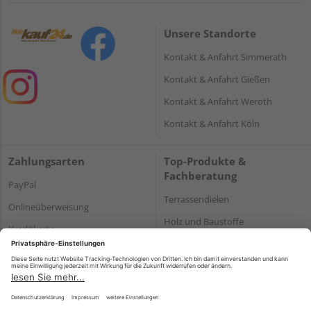
Unsere Standorte
Kontakt & Anfahrt Simmerath
Kontakt & Anfahrt Gießen
Kontakt & Anfahrt Weroth
Kontakt & Anfahrt Köln
Zahlungsarten
Top-Produkte &
Fachberatung
PayPal
Terrassendielen
Onlineüberweisung
Holz und Baustoffe
Kreditkarte
Parkett
Rechnung*
*Bonität vorausgesetzt