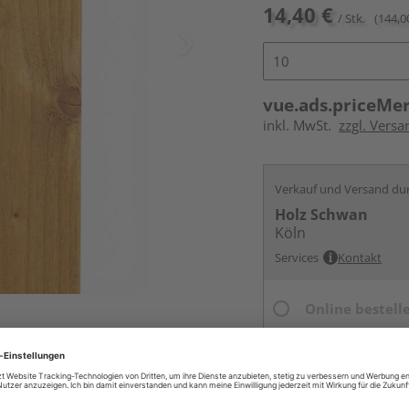
14,40 €
/ Stk.
(144,0
vue.ads.priceMe
inkl. MwSt.
zzgl. Versa
Verkauf und Versand du
Holz Schwan
Köln
Services
Kontakt
Online bestell
Ihr Standort ist n
Beim Händler 
Auf Vorbestellun