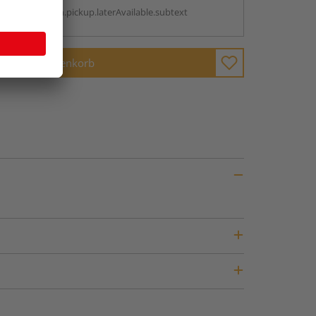
antBox.option.pickup.laterAvailable.subtext
In den Warenkorb