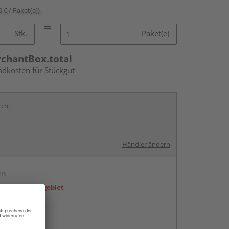
0 € / Paket(e))
Stk.
Paket(e)
rchantBox.total
ndkosten für Stückgut
rch:
Händler ändern
en
icht im Liefergebiet
abholen
g: