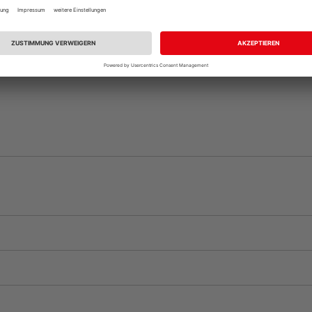
vue.ads.priceMerch