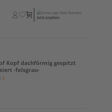
Mein Standort:
Jetzt angeben
f Kopf dachförmig gespitzt
iert -felsgrau-
n