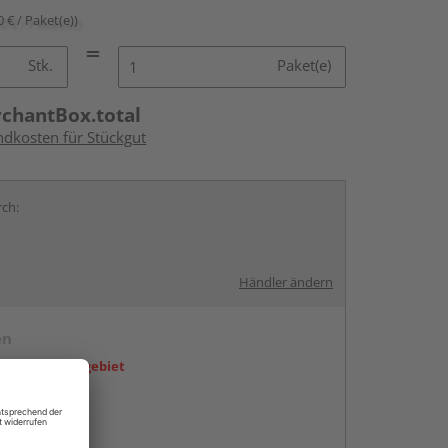
0 € / Paket(e))
Stk.
Paket(e)
rchantBox.total
ndkosten für Stückgut
rch:
Händler ändern
en
icht im Liefergebiet
abholen
g: