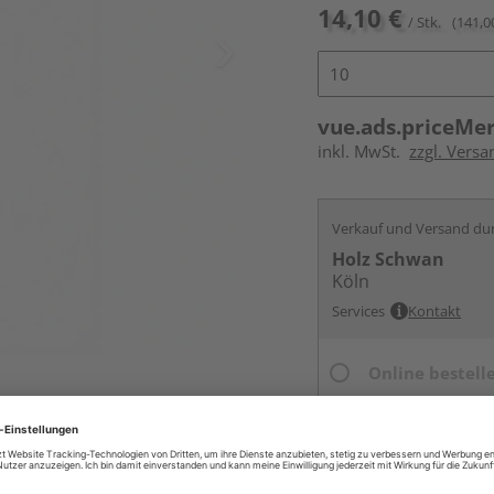
14,10 €
/ Stk.
(141,0
vue.ads.priceMe
inkl. MwSt.
zzgl. Versa
Verkauf und Versand du
Holz Schwan
Köln
Services
Kontakt
Online bestell
Ihr Standort ist n
Beim Händler 
Auf Vorbestellun