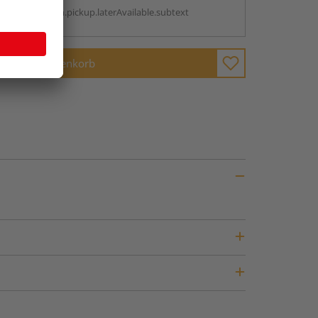
antBox.option.pickup.laterAvailable.subtext
In den Warenkorb