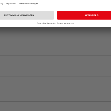
vue.ads.priceMerch