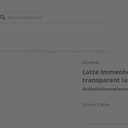
 Immenhof Kopf dachförmig gespitzt transparent lasiert -felsgrau-
Scheerer
Latte Immenho
transparent las
Artikelinformatione
3x5cm 0,80m