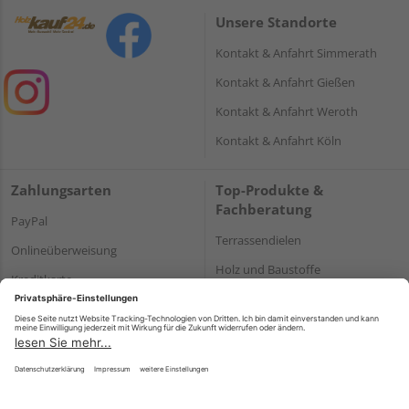
Unsere Standorte
Kontakt & Anfahrt Simmerath
Kontakt & Anfahrt Gießen
Kontakt & Anfahrt Weroth
Kontakt & Anfahrt Köln
Zahlungsarten
Top-Produkte &
Fachberatung
PayPal
Terrassendielen
Onlineüberweisung
Holz und Baustoffe
Kreditkarte
Parkett
Rechnung*
*Bonität vorausgesetzt