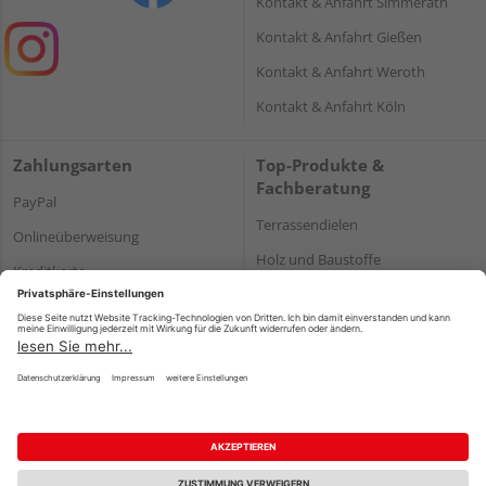
Kontakt & Anfahrt Simmerath
Kontakt & Anfahrt Gießen
Kontakt & Anfahrt Weroth
Kontakt & Anfahrt Köln
Zahlungsarten
Top-Produkte &
Fachberatung
PayPal
Terrassendielen
Onlineüberweisung
Holz und Baustoffe
Kreditkarte
Parkett
Rechnung*
*Bonität vorausgesetzt
Impressum
Datenschutz
AGB
Barrierefreiheitserklärung
Vertrag widerrufen