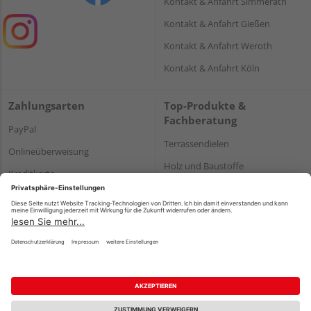
Kontakt & Anfahrt Simmerath
Kontakt & Anfahrt Gießen
Kontakt & Anfahrt Weroth
Kontakt & Anfahrt Köln
Zahlungsarten
Top-Produkte &
Fachberatung
PayPal
Terrassendielen
Onlineüberweisung
Holz und Baustoffe
Kreditkarte
Parkett
Rechnung*
*Bonität vorausgesetzt
Impressum
Datenschutz
AGB
Barrierefreiheitserklärung
Vertrag widerrufen