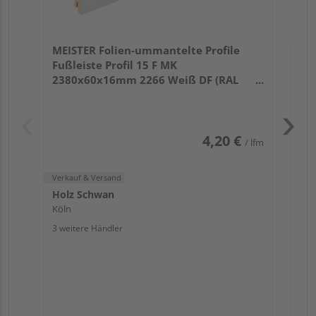
Verk
Hol
MEISTER Folien-ummantelte Profile
Köl
Fußleiste Profil 15 F MK
3 we
2380x60x16mm 2266 Weiß DF (RAL
9016)
4,20 €
/ lfm
Verkauf & Versand
Holz Schwan
Köln
3 weitere Händler