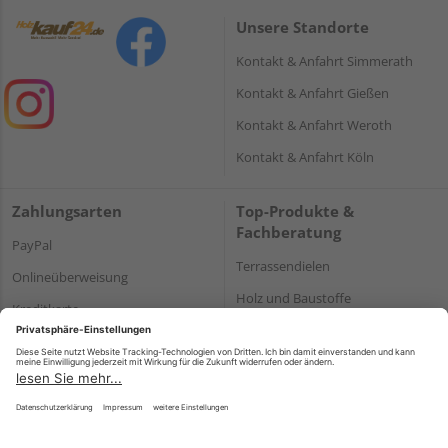
Unsere Standorte
Kontakt & Anfahrt Simmerath
Kontakt & Anfahrt Gießen
Kontakt & Anfahrt Weroth
Kontakt & Anfahrt Köln
Zahlungsarten
Top-Produkte &
Fachberatung
PayPal
Terrassendielen
Onlineüberweisung
Holz und Baustoffe
Kreditkarte
Parkett
Rechnung*
*Bonität vorausgesetzt