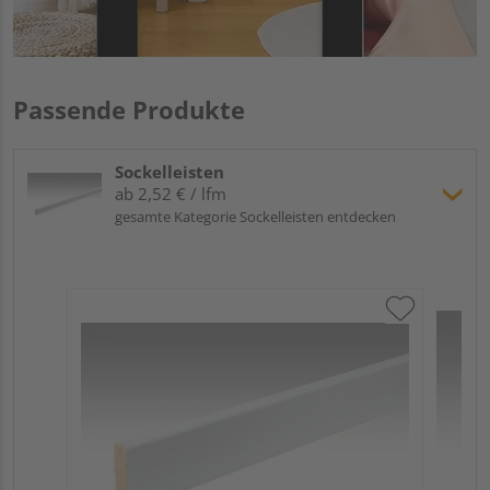
Passende Produkte
Sockelleisten
ab 2,52 € / lfm
gesamte Kategorie Sockelleisten entdecken
ME
Fu
32