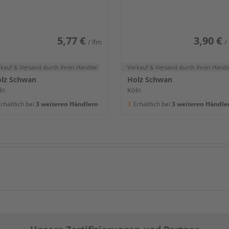
400x80x16mm
5,77 €
3,90 €
/ lfm
/
rkauf & Versand
durch Ihren Händler
Verkauf & Versand
durch Ihren Händl
lz Schwan
Holz Schwan
ln
Köln
rhältlich bei
3 weiteren Händlern
Erhältlich bei
3 weiteren Händle