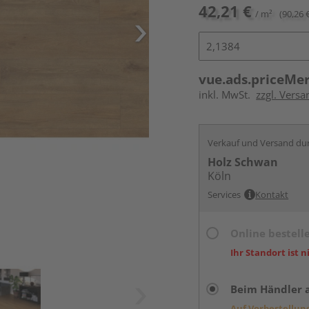
42,21 €
/ m²
(90,26 
vue.ads.priceMe
inkl. MwSt.
zzgl. Versa
Verkauf und Versand du
Holz Schwan
Köln
Services
Kontakt
Online bestell
Ihr Standort ist n
Beim Händler 
Auf Vorbestellun