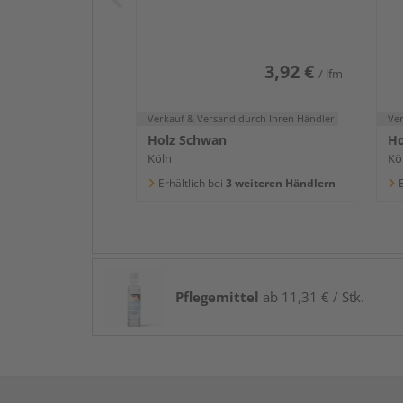
2400x58x16mm
2
3,92 €
/ lfm
Verkauf & Versand
durch Ihren Händler
Ve
Holz Schwan
Ho
Köln
Kö
Erhältlich bei
3 weiteren Händlern
E
Pflegemittel
ab 11,31 € / Stk.