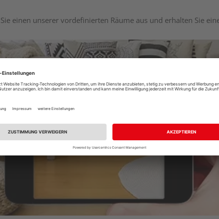
Sie einen unserer vordefinierten Räume aus und erhalten Sie ei
Raumplaner