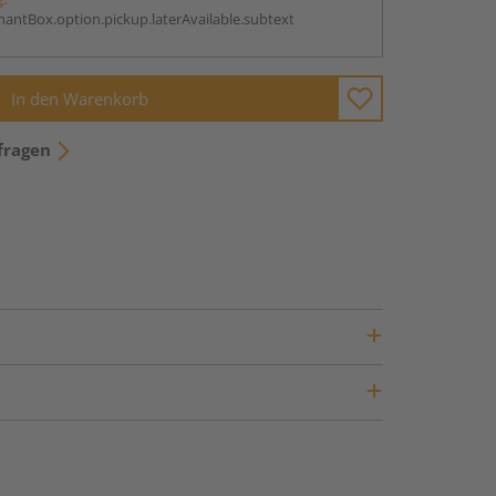
antBox.option.pickup.laterAvailable.subtext
In den Warenkorb
fragen