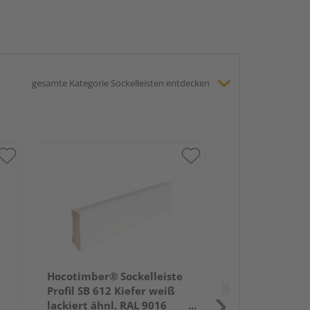
gesamte Kategorie Sockelleisten entdecken
HARO Stecksock
16x58mm 2,2m
lackiert Holzst
Hocotimber® Sockelleiste
Verkauf & Versand
du
Profil SB 612 Kiefer weiß
lackiert ähnl. RAL 9016
Holz Schwan