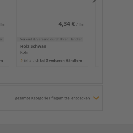
2400x58x16mm
Köln
Erhältlich bei
3 we
4,34 €
 lfm
/ lfm
er
Verkauf & Versand
durch Ihren Händler
Holz Schwan
Köln
rn
Erhältlich bei
3 weiteren Händlern
gesamte Kategorie Pflegemittel entdecken