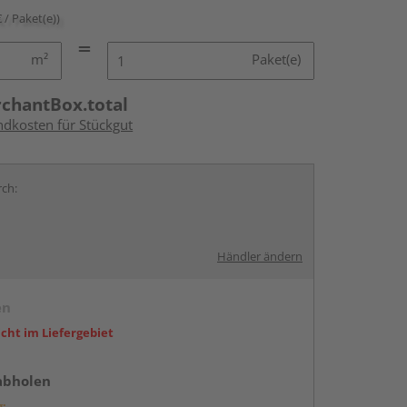
€ / Paket(e))
m²
Paket(e)
rchantBox.total
ndkosten für Stückgut
rch:
Händler ändern
en
icht im Liefergebiet
abholen
g: