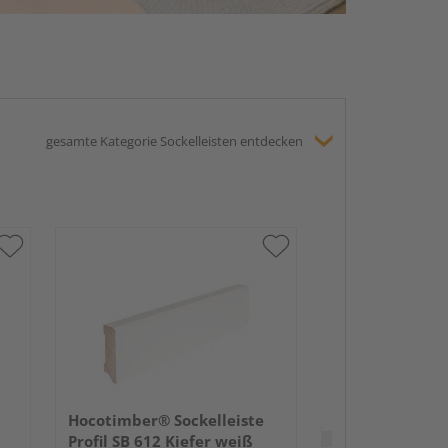
gesamte Kategorie Sockelleisten entdecken
HARO Stecksock
16x58mm 2,2m
lackiert Holzst
Hocotimber® Sockelleiste
Verkauf & Versand
du
Profil SB 612 Kiefer weiß