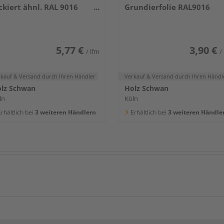
ckiert ähnl. RAL 9016
Grundierfolie RAL9016
400x80x16mm
5,77 €
3,90 €
/ lfm
/
rkauf & Versand
durch Ihren Händler
Verkauf & Versand
durch Ihren Händl
lz Schwan
Holz Schwan
ln
Köln
rhältlich bei
3 weiteren Händlern
Erhältlich bei
3 weiteren Händle