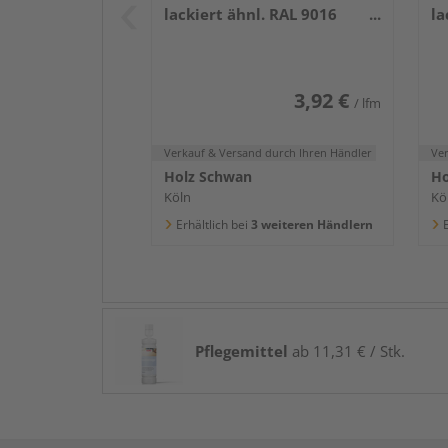
lackiert ähnl. RAL 9016
la
2400x58x16mm
2
3,92 €
/ lfm
Verkauf & Versand
durch Ihren Händler
Ve
Holz Schwan
Ho
Köln
Kö
Erhältlich bei
3 weiteren Händlern
E
Pflegemittel
ab 11,31 € / Stk.