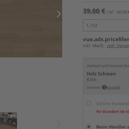
39,00 €
/ m²
(67,55 
vue.ads.priceMe
inkl. MwSt.
zzgl. Versa
Verkauf und Versand du
Holz Schwan
Köln
Services
Kontakt
Online bestell
Ihr Standort ist n
Beim Händler 