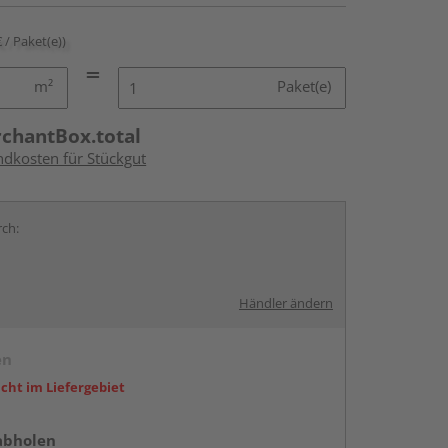
€ / Paket(e))
m²
Paket(e)
rchantBox.total
ndkosten für Stückgut
rch:
Händler ändern
en
icht im Liefergebiet
abholen