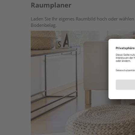
Raumplaner
Laden Sie Ihr eigenes Raumbild hoch oder wählen 
Bodenbelag.