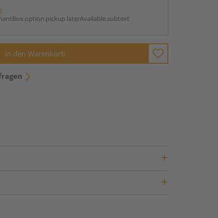
g:
antBox.option.pickup.laterAvailable.subtext
In den Warenkorb
fragen