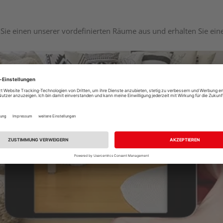
Sie einen unserer vordefinierten Räume aus und erhalten Sie ei
Raumplaner