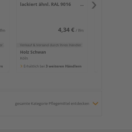
lackiert ähnl. RAL 9016
Holz Schwan
2400x58x16mm
Köln
Erhältlich bei
3 we
4,34 €
 lfm
/ lfm
er
Verkauf & Versand
durch Ihren Händler
Holz Schwan
Köln
rn
Erhältlich bei
3 weiteren Händlern
gesamte Kategorie Pflegemittel entdecken